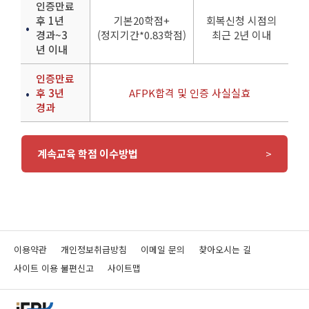
인증만료
후 1년
기본20학점+
회복신청 시점의
경과~3
(정지기간*0.83학점)
최근 2년 이내
년 이내
인증만료
후 3년
AFPK합격 및 인증 사실실효
경과
계속교육 학점 이수방법
이용약관
개인정보취급방침
이메일 문의
찾아오시는 길
사이트 이용 불편신고
사이트맵