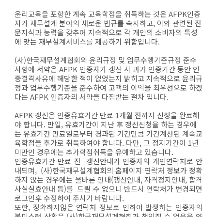
윤리교육을 포함한 계속 교육학점을 취득하는 것은 AFPK인증
자가 재무설계 분야의 새로운 법규를 숙지하고, 이와 관련된 전
문지식과 능력을 갖추어 지속적으로 각 개인의 소비자의 특성
에 맞는 재무설계서비스를 제공하기 위함입니다.
(사)한국재무설계협회의 윤리규정 및 업무수행기준규정 준수
사항에 서약은 AFPK 인증자가 갱신 시 과거 인증기간 동안 인
증결격사유에 해당한 적이 없었는지 밝히고 지속적으로 윤리규
정과 업무수행기준을 준수하여 고객의 이익을 최우선으로 하겠
다는 AFPK 인증자의 서약을 다짐받는 절차 입니다.
AFPK 갱신은 인증유효기간 만료 1개월 전까지 신청을 완료해
야 합니다. 만일, 유효기간이 지난 후 갱신신청을 하는 경우에
는 유효기간 만료일로부터 경과된 기간만큼 기간계산된 계속교
육학점을 추가로 취득하여야 합니다. 다만, 그 정지기간이 1년
미만인 경우에는 추가학점취득을 유예하고 있습니다.
인증유효기간 만료 전 갱신안내가 인증자의 개인연락처로 안
내되며, (사)한국재무설계협회의 홈페이지 연락처 정보가 정확
하지 않는 경우에는 올바른 안내(갱신안내, 자격정지안내, 합격
사실실효안내 등)를 드릴 수 없으니 반드시 연락처가 변경되면
로그인후 수정하여 주시기 바랍니다.
또한, 정확하지않은 연락처 정보로 인하여 발생하는 인증자의
불미스런 상황은 (사)한국재무설계협회가 책임질 수 없음을 양