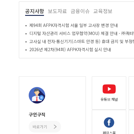
공지사항
보도자료
금융이슈
교육정보
제94회 AFPK자격시험 서울 일부 고사장 변경 안내
디지털 자산관리 서비스 업무협약(MOU) 체결 안내 - ㈜쿼
고사실 내 전자·통신기기(스마트 안경 등) 휴대 금지 및 부정
2026년 제2차(94회) AFPK자격시험 실시 안내
정지
이전
유튜브 채널
구인구직
정지
시작
바로가기
이전
페이스북