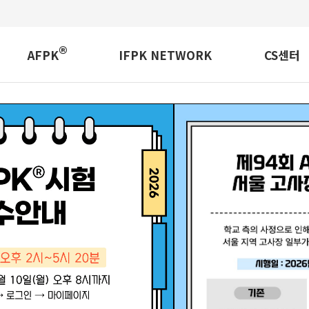
검색
®
AFPK
IFPK NETWORK
CS센터
소개
AFPK 인증자검색
FAQ
교육
GOLD CLUB's
자료실
교육안내
골드클럽이란?
교육정보
교육내용
법인회원 소개
지정교육기관
커리어센터
시험
구인
자격 시험 일정표
구직
진행 중인 시험 안내
금융이슈
자격시험 소개
신고센터
자격시험 응시안내
자격시험 합격자 안내
학습가이드
시험지샘플