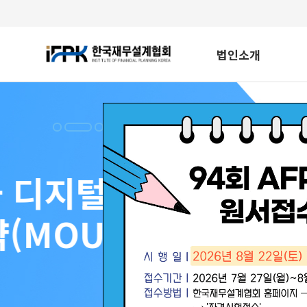
본문 바로가기
메인메뉴 바로가기
법인소개
소개
한국재무설계협회,
IFPK
미션, 비전, 핵심가치
브랜드 가이드 라인
IFPK 연락처
재무설계 이야기
재무설계
재무설계사
재무설계와 고객권리
자격소개
AFPK
홍보센터